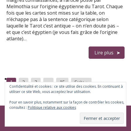
maigres connaissances, à l’article posté par
Melmothia sur l’origine égyptienne du Tarot. Chaque
fois que les cartes sont mises sur la table, on
n’échappe pas à la sentence catégorique selon
laquelle le Tarot c’est antique – on n’en doute pas –
et que c’est égyptien (je vous fais grâce de l’origine
atlante)…
Lire plus
Pagination
1
2
3
…
15
Suiv. »
Confidentialité et cookies : ce site utilise des cookies. En continuant à
des
utiliser ce site Web, vous acceptez leur utilisation.
publications
Pour en savoir plus, notamment sur la façon de contrôler les cookies,
consultez :
Politique relative aux cookies
Melmothia.net
© 2026
Thème par
WP Puzzle