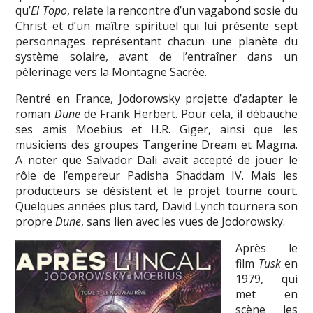
qu’
El Topo
, relate la rencontre d’un vagabond sosie du
Christ et d’un maître spirituel qui lui présente sept
personnages représentant chacun une planète du
système solaire, avant de l’entraîner dans un
pèlerinage vers la Montagne Sacrée.
Rentré en France, Jodorowsky projette d’adapter le
roman
Dune
de Frank Herbert. Pour cela, il débauche
ses amis Moebius et H.R. Giger, ainsi que les
musiciens des groupes Tangerine Dream et Magma.
A noter que Salvador Dali avait accepté de jouer le
rôle de l’empereur Padisha Shaddam IV. Mais les
producteurs se désistent et le projet tourne court.
Quelques années plus tard, David Lynch tournera son
propre
Dune
, sans lien avec les vues de Jodorowsky.
Après le
film
Tusk
en
1979, qui
met en
scène les