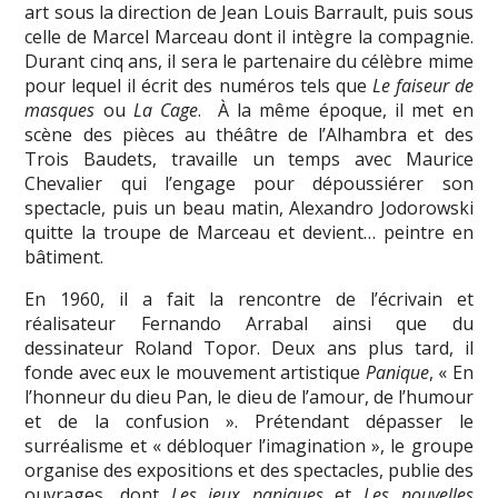
art sous la direction de Jean Louis Barrault, puis sous
celle de Marcel Marceau dont il intègre la compagnie.
Durant cinq ans, il sera le partenaire du célèbre mime
pour lequel il écrit des numéros tels que
Le faiseur de
masques
ou
La Cage
. À la même époque, il met en
scène des pièces au théâtre de l’Alhambra et des
Trois Baudets, travaille un temps avec Maurice
Chevalier qui l’engage pour dépoussiérer son
spectacle, puis un beau matin, Alexandro Jodorowski
quitte la troupe de Marceau et devient… peintre en
bâtiment.
En 1960, il a fait la rencontre de l’écrivain et
réalisateur Fernando Arrabal ainsi que du
dessinateur Roland Topor. Deux ans plus tard, il
fonde avec eux le mouvement artistique
Panique
, « En
l’honneur du dieu Pan, le dieu de l’amour, de l’humour
et de la confusion ». Prétendant dépasser le
surréalisme et « débloquer l’imagination », le groupe
organise des expositions et des spectacles, publie des
ouvrages, dont
Les jeux paniques
et
Les nouvelles