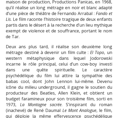
maison de production, Productions Panicas, en 1968,
qu’il réalise un long métrage en noir et blanc adapté
d’une pièce de théâtre de Fernando Arrabal :
Fando et
Lis
. Le film raconte l’histoire tragique de deux enfants
partis dans le désert à la recherche d’un lieu mythique
exempt de violence et de souffrance, portant le nom
de Tar.
Deux ans plus tard, il réalise son deuxième long
métrage destiné à devenir un film culte :
El Topo
, un
western métaphysique dans lequel Jodorowski
incarne le rôle principal, celui d’un cow-boy investi
dans une quête spirituelle. Le caractère
psychédélique du film lui attire la sympathie des
babas cool, dont John Lennon lui-même. Devenu
icône du milieu underground, il gagne le soutien du
producteur des Beatles, Allen Klein, et obtient un
budget faramineux pour son troisième film, sorti en
1973,
La Montagne sacrée
. S’inspirant du roman
(inachevé) de René Daumal
Le Mont Analogue
, le film,
qui déploie la même effervescence psychédélique