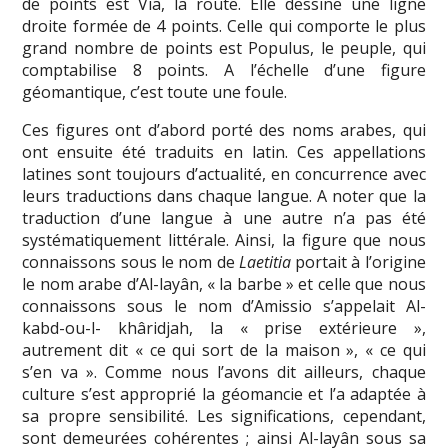
de points est Via, la route. Elle dessine une ligne
droite formée de 4 points. Celle qui comporte le plus
grand nombre de points est Populus, le peuple, qui
comptabilise 8 points. A l’échelle d’une figure
géomantique, c’est toute une foule.
Ces figures ont d’abord porté des noms arabes, qui
ont ensuite été traduits en latin. Ces appellations
latines sont toujours d’actualité, en concurrence avec
leurs traductions dans chaque langue. A noter que l
a
traduction d’une langue à une autre n’a pas été
systématiquement littérale. Ainsi, la figure que nous
connaissons sous le nom de
Laetitia
portait à l’origine
le nom arabe d’Al-layân, « la barbe » et celle que nous
connaissons sous le nom d’Amissio s’appelait Al-
kabd-ou-l- khâridjah, la « prise extérieure »,
autrement dit « ce qui sort de la maison », « ce qui
s’en va ». Comme nous l’avons dit ailleurs, chaque
culture s’est approprié la géomancie et l’a adaptée à
sa propre sensibilité. Les significations, cependant,
sont demeurées cohérentes ; ainsi Al-layân sous sa