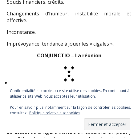
Soucis financiers, crédits.
Changements d’humeur, instabilité morale et
affective.
Inconstance.
Imprévoyance, tendance à jouer les « cigales ».
CONJUNCTIO – La réunion
Confidentialité et cookies : ce site utilise des cookies. En continuant à
Composée de la succession 2-1-1-2 Conjunctio
utiliser ce site Web, vous acceptez leur utilisation.
exprime « l’union de deux éléments naturellement
faits l’un pour l’autre » (*), une attraction ou un
Pour en savoir plus, notamment sur la façon de contrôler les cookies,
mariage. Son nom arabe est Idjitimâ, « accord ».
consultez :
Politique relative aux cookies
Union, amitié amour.
Le dessin de la figure montre un équilibre. On peut y