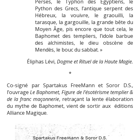
Perses, le Typhon des Égyptiens, le
Python des Grecs, l’antique serpent des
Hébreux, la vouivre, le graouilli, la
tarasque, la gargouille, la grande bête du
Moyen Âge, pis encore que tout cela, le
Baphomet des templiers, l’idole barbue
des alchimistes, le dieu obscène de
Mendès, le bouc du sabbat. »
Éliphas Lévi,
Dogme et Rituel de la Haute Magie.
*
Co-signé par Spartakus FreeMann et Soror D.S.,
l’ouvrage
Le Baphomet, Figure de l’ésotérisme templier &
de la franc­ maçonnerie
, retraçant la lente élaboration
du mythe de Baphomet, vient de sortir aux éditions
Alliance Magique.