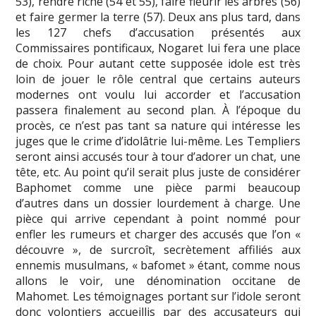
53), rendre riche (54 et 55), faire fleurir les arbres (56)
et faire germer la terre (57). Deux ans plus tard, dans
les 127 chefs d’accusation présentés aux
Commissaires pontificaux, Nogaret lui fera une place
de choix. Pour autant cette supposée idole est très
loin de jouer le rôle central que certains auteurs
modernes ont voulu lui accorder et l’accusation
passera finalement au second plan. À l’époque du
procès, ce n’est pas tant sa nature qui intéresse les
juges que le crime d’idolâtrie lui-même. Les Templiers
seront ainsi accusés tour à tour d’adorer un chat, une
tête, etc. Au point qu’il serait plus juste de considérer
Baphomet comme une pièce parmi beaucoup
d’autres dans un dossier lourdement à charge. Une
pièce qui arrive cependant à point nommé pour
enfler les rumeurs et charger des accusés que l’on «
découvre », de surcroît, secrètement affiliés aux
ennemis musulmans, « bafomet » étant, comme nous
allons le voir, une dénomination occitane de
Mahomet. Les témoignages portant sur l’idole seront
donc volontiers accueillis par des accusateurs qui