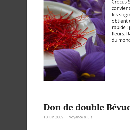
Crocus S
convient
les stig
obtient 
rapide : 
fleurs. 
du monde
Don de double Bévu
10 juin 2009
Voyance & Cie