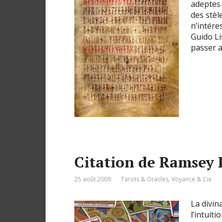
adeptes
des stèl
n’intére
Guido Li
passer a
Citation de Ramsey 
25 août 2009
Tarots & Oracles
,
Voyance & Cie
La divin
l’intuit