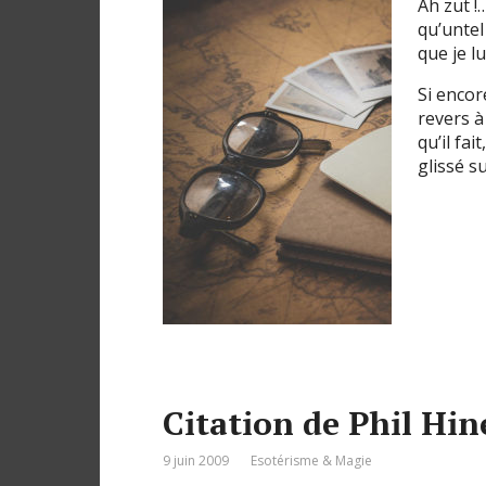
Ah zut !
qu’untel
que je l
Si encore
revers à
qu’il fa
glissé s
Citation de Phil Hin
9 juin 2009
Esotérisme & Magie