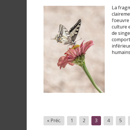
La fragm
claireme
l’oeuvre
culture 
de singe
comport
inférieu
humain
Pagination
« Préc.
1
2
3
4
5
des