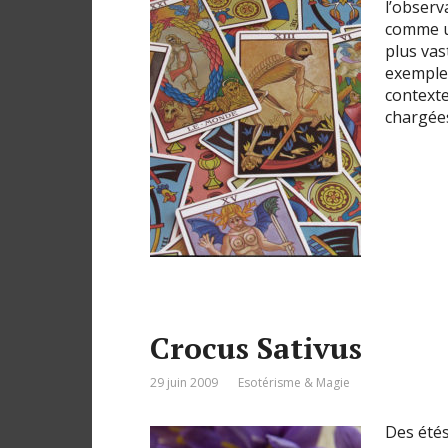
l’observ
comme u
plus vas
exemple 
contexte
chargée
Crocus Sativus
29 juin 2009
Esotérisme & Magie
Des étés