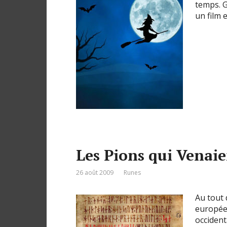
temps. G
un film 
Les Pions qui Venaie
26 août 2009
Runes
Au tout 
européen
occident