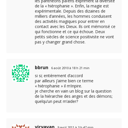
les panthéons païens expriment la diversité
de la « hiérophanie ». Enfin, la magie est
expérimentale. Depuis des dizaines de
milliers d’années, les hommes conduisent
des activités magiques pour entrer en
contact avec les Dieux. Ils ont mémorisé ce
qui fonctionne et ce qui échoue. Deux
petits siècles de science positiviste ne vont
pas y changer grand chose.
bbrun
6 août 2010 à 18 h 21 min
si si; entièrement d’accord
par ailleurs j’aime bien ce terme
« hiérophanie » il m’inpire.
je cherche en vain un blog sur la question
de la hiérarchie des anges et des démons;
quelqu’un peut m’aider?
viryavan
9 avril 2011 à 3 h 47 min