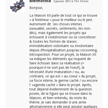
Melmothia
3 janvier 2011 à 19 h 14 min
Bonjour,
La Maison XII parle de tout ce qui se trouve
« à l’intérieur » pour le meilleur ou le pire.
Autrement dit : les choses intimes
(sexualité, secrets, sentiments, les non-
dits), mais également les projets qui
échouent à s’extérioriser ou se concrétiser
& toutes les formes de stases :
immobilisation volontaire ou involontaire
depuis d’hospitalisation jusqu’au cocooning,
introspection. Pour un projet, la Maison XII
va indiquer les éléments qui risquent de
faire échouer dans sa réalisation (=
pourquoi il ne sort pas de l’oeuf), la
nécessité d’une maturation / ou, au
contraire, ce qui est « au coeur » du projet,
sa force intime, le germe caché / ou encore
l' »agenda caché » dans le projet. Après,
tout dépend évidemment de la question
posée, de la figure qui se trouve dans la
Maison, et bien entendu, du reste du
thème. Je vais demander à une amie
géomancienne si elle peut ajouter quelques