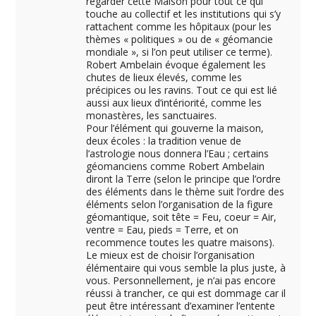
regarder cette Maison pour tout ce qui
touche au collectif et les institutions qui s’y
rattachent comme les hôpitaux (pour les
thèmes « politiques » ou de « géomancie
mondiale », si l’on peut utiliser ce terme).
Robert Ambelain évoque également les
chutes de lieux élevés, comme les
précipices ou les ravins. Tout ce qui est lié
aussi aux lieux d’intériorité, comme les
monastères, les sanctuaires.
Pour l’élément qui gouverne la maison,
deux écoles : la tradition venue de
l’astrologie nous donnera l’Eau ; certains
géomanciens comme Robert Ambelain
diront la Terre (selon le principe que l’ordre
des éléments dans le thème suit l’ordre des
éléments selon l’organisation de la figure
géomantique, soit tête = Feu, coeur = Air,
ventre = Eau, pieds = Terre, et on
recommence toutes les quatre maisons).
Le mieux est de choisir l’organisation
élémentaire qui vous semble la plus juste, à
vous. Personnellement, je n’ai pas encore
réussi à trancher, ce qui est dommage car il
peut être intéressant d’examiner l’entente