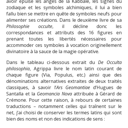
avoir épuisé les anges de la Kabbale, les signes du
zodiaque et les symboles alchimiques, il lui a bien
fallu bien se mettre en quête de symboles neufs pour
alimenter ses créations. Dans le deuxième livre de sa
Philosophie occulte
, il décline donc les
correspondances et attributs des 16 figures en
prenant toutes les libertés nécessaires pour
accommoder ces symboles à vocation originellement
divinatoire à la sauce de la magie opérative.
Dans le tableau ci-dessous extrait du
De Occulta
philosophia
, Agrippa livre le nom latin courant de
chaque figure (Via, Populus, etc.) ainsi que des
dénominations alternatives extraites de deux traités
classiques, à savoir l’
Ars Geomantiae
d’Hugues de
Santalla et la
Geomancia Nova
attribuée à Gérard de
Crémone. Pour cette raison, à rebours de certaines
traductions – notamment celles qui traînent sur le
net, j’ai choisi de conserver les termes latins qui sont
bien des noms et non des indications de sens :