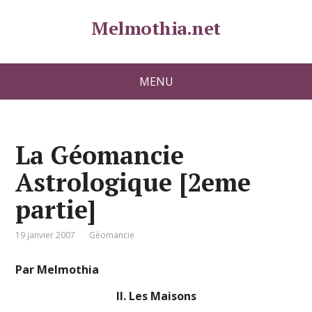
Melmothia.net
MENU
La Géomancie
Astrologique [2eme
partie]
19 janvier 2007
Géomancie
Par Melmothia
II. Les Maisons