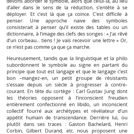
devons aborder le symbole, alors que celui-là, au lieu
d’aller dans le sens de la réduction, s’entête à se
déployer. Et c’est là que ça coince. C’est difficile à
penser. Une approche naïve des symboles
consisterait à penser qu’il existe des tables ou un
dictionnaire, à l’image des clefs des songes : « J’ai rêvé
d’un corbeau… tiens ! Je vais recevoir une lettre » Or,
ce n’est pas comme ça que ça marche.
Heureusement, tandis que la linguistique et la philo
subordonnent le symbole au signe en partant du
principe que tout est langage et que le langage c’est
bon –mangez-en, un petit groupe de résistants
s’essaie depuis un siècle à progresser à contre-
courant. En tête du cortège : Carl Gustav Jung dont
les théories opposent à l’inconscient freudien
entièrement confectionné en libido, un inconscient
collectif fourré aux archétypes et révélateur d’un
appétit humain de transcendance. Derrière lui, ou
plutôt dans ses traces : Gaston Bachelard, Henri
Corbin, Gilbert Durand, etc. nous proposent une