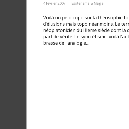
4 février 2007
Esotérisme & Magie
Voilà un petit topo sur la théosophie fo
d’élusions mais topo néanmoins. Le te
néoplatonicien du IIIeme siècle dont la
part de vérité. Le syncrétisme, voilà l’a
brasse de l’analogie…