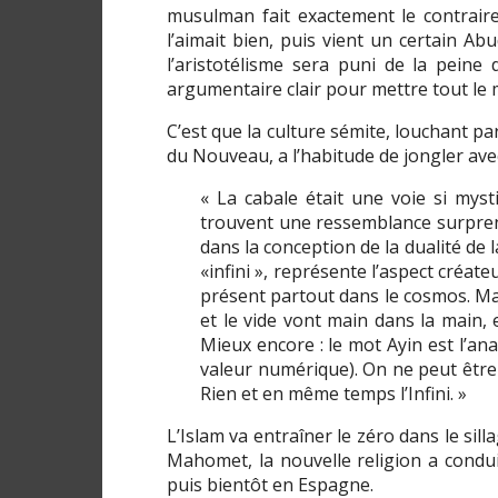
musulman fait exactement le contrair
l’aimait bien, puis vient un certain A
l’aristotélisme sera puni de la peine
argumentaire clair pour mettre tout le 
C’est que la culture sémite, louchant p
du Nouveau, a l’habitude de jongler avec 
« La cabale était une voie si mysti
trouvent une ressemblance surpren
dans la conception de la dualité de 
«infini », représente l’aspect créateu
présent partout dans le cosmos. Mai
et le vide vont main dans la main, 
Mieux encore : le mot Ayin est l’an
valeur numérique). On ne peut être p
Rien et en même temps l’Infini. »
L’Islam va entraîner le zéro dans le sil
Mahomet, la nouvelle religion a cond
puis bientôt en Espagne.