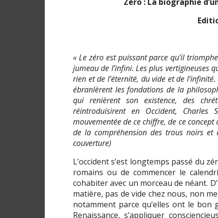
Zéro : La biographie d’
Editi
« Le zéro est puissant parce qu’il triomphe d
jumeau de l’infini. Les plus vertigineuses q
rien et de l’éternité, du vide et de l’infin
ébranlèrent les fondations de la philosoph
qui renièrent son existence, des chré
réintroduisirent en Occident, Charles S
mouvementée de ce chiffre, de ce concept q
de la compréhension des trous noirs et d
couverture)
L’occident s’est longtemps passé du zér
romains ou de commencer le calendri
cohabiter avec un morceau de néant. D’ail
matière, pas de vide chez nous, non me
notamment parce qu’elles ont le bon go
Renaissance, s’appliquer consciencieu