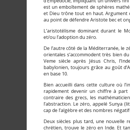
d’Empédocle, impliquant un univers fini
est un emboîtement de sphères mathé
et Dieu trône tout en haut. Argument q
au point de défendre Aristote bec et ongl
L’aristotélisme dominant durant le M
et/ou l’adoption du zéro.
De l’autre côté de la Méditerranée, le 
orientales s’accommodent très bien du g
Veme siècle après Jésus Chris, l’In
babylonien, toujours grâce au goût d’A
en base 10.
Bien accueilli dans cette culture où l’i
rapidement devenir un chiffre à part e
contraire des grecs, les mathématicie
l’abstraction. Le zéro, appelé Sunya (li
cap de l’algèbre et des nombres négatif
Deux siècles plus tard, une nouvelle re
chrétien, trouve le zéro en Inde. Et tand