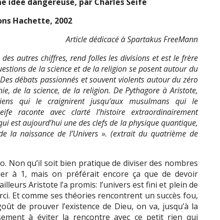
une idée dangereuse,
par Charles Seife
ons Hachette, 2002
Article dédicacé à Spartakus FreeMann
es autres chiffres, rend folles les divisions et est le frère
uestions de la science et de la religion se posent autour du
ité. Des débats passionnés et souvent violents autour du zéro
ie, de la science, de la religion. De Pythagore à Aristote,
tiens qui le craignirent jusqu’aux musulmans qui le
eife raconte avec clarté l’histoire extraordinairement
ui est aujourd’hui une des clefs de la physique quantique,
e la naissance de l’Univers ». (extrait du quatrième de
o. Non qu’il soit bien pratique de diviser des nombres
er à 1, mais on préférait encore ça que de devoir
leurs Aristote l’a promis: l’univers est fini et plein de
rci. Et comme ses théories rencontrent un succès fou,
ût de prouver l’existence de Dieu, on va, jusqu’à la
sement à éviter la rencontre avec ce petit rien qui