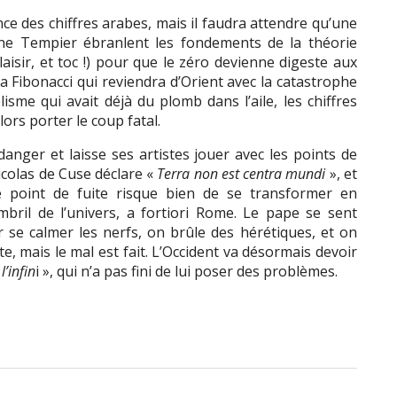
ce des chiffres arabes, mais il faudra attendre qu’une
e Tempier ébranlent les fondements de la théorie
 plaisir, et toc !) pour que le zéro devienne digeste aux
ra Fibonacci qui reviendra d’Orient avec la catastrophe
lisme qui avait déjà du plomb dans l’aile, les chiffres
lors porter le coup fatal.
anger et laisse ses artistes jouer avec les points de
icolas de Cuse déclare «
Terra non est centra mundi
», et
 point de fuite risque bien de se transformer en
mbril de l’univers, a fortiori Rome. Le pape se sent
 se calmer les nerfs, on brûle des hérétiques, et on
te, mais le mal est fait. L’Occident va désormais devoir
l’infin
i », qui n’a pas fini de lui poser des problèmes.