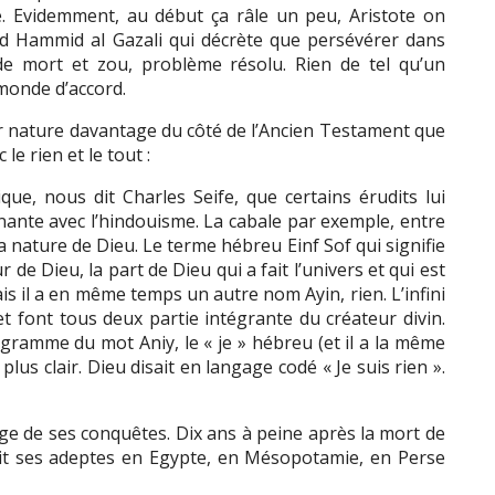
e. Evidemment, au début ça râle un peu, Aristote on
bud Hammid al Gazali qui décrète que persévérer dans
 de mort et zou, problème résolu. Rien de tel qu’un
monde d’accord.
ar nature davantage du côté de l’Ancien Testament que
le rien et le tout :
que, nous dit Charles Seife, que certains érudits lui
ante avec l’hindouisme. La cabale par exemple, entre
la nature de Dieu. Le terme hébreu Einf Sof qui signifie
r de Dieu, la part de Dieu qui a fait l’univers et qui est
s il a en même temps un autre nom Ayin, rien. L’infini
et font tous deux partie intégrante du créateur divin.
agramme du mot Aniy, le « je » hébreu (et il a la même
lus clair. Dieu disait en langage codé « Je suis rien ».
lage de ses conquêtes. Dix ans à peine après la mort de
uit ses adeptes en Egypte, en Mésopotamie, en Perse