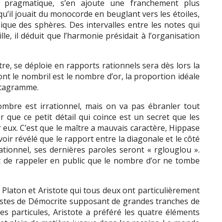
te pragmatique, s’en ajoute une franchement plus
qu’il jouait du monocorde en beuglant vers les étoiles,
ique des sphères. Des intervalles entre les notes qui
lle, il déduit que l’harmonie présidait à l’organisation
e, se déploie en rapports rationnels sera dès lors la
t le nombril est le nombre d’or, la proportion idéale
ntagramme.
bre est irrationnel, mais on va pas ébranler tout
ter que ce petit détail qui coince est un secret que les
 eux. C’est que le maître a mauvais caractère, Hippase
voir révélé que le rapport entre la diagonale et le côté
tionnel, ses dernières paroles seront « rglouglou ».
t de rappeler en public que le nombre d’or ne tombe
Platon et Aristote qui tous deux ont particulièrement
istes de Démocrite supposant de grandes tranches de
es particules, Aristote a préféré les quatre éléments