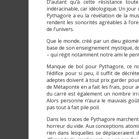
D’autant qu’à cette résistance tou
indéracinable, car idéologique. Un jour 
Pythagore a eu la révélation de la mus
rendent les sonorités agréables à l’orei
de l’univers.
Que le monde, créé par un dieu géomètr
base de son enseignement mystique, don
– qui régit notamment notre ami le pe
Manque de bol pour Pythagore, ce nom
l’édifice pour si peu, il suffit de décré
adeptes doivent à tout prix garder pour
de Métaponte en a fait les frais, pour a
du carré est également un nombre irra
Alors personne n’aura le mauvais goû
pas tout à fait pile poil.
Dans les traces de Pythagore marchent 
horreur du vide. Aux conceptions atom
rien dans lesquelles se déplaceraient d