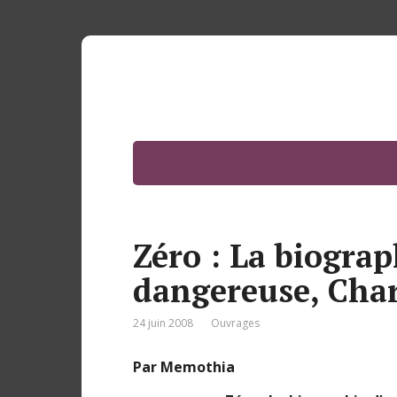
Zéro : La biograp
dangereuse, Char
24 juin 2008
Ouvrages
Par Memothia