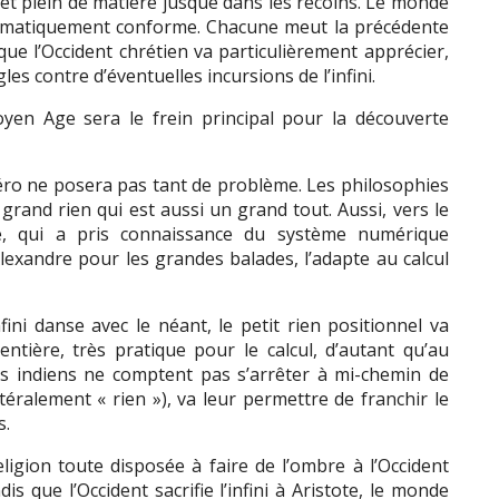
 et plein de matière jusque dans les recoins. Le monde
matiquement conforme. Chacune meut la précédente
ue l’Occident chrétien va particulièrement apprécier,
es contre d’éventuelles incursions de l’infini.
oyen Age sera le frein principal pour la découverte
zéro ne posera pas tant de problème. Les philosophies
rand rien qui est aussi un grand tout. Aussi, vers le
de, qui a pris connaissance du système numérique
lexandre pour les grandes balades, l’adapte au calcul
nfini danse avec le néant, le petit rien positionnel va
ntière, très pratique pour le calcul, d’autant qu’au
ns indiens ne comptent pas s’arrêter à mi-chemin de
ttéralement « rien »), va leur permettre de franchir le
s.
ligion toute disposée à faire de l’ombre à l’Occident
is que l’Occident sacrifie l’infini à Aristote, le monde